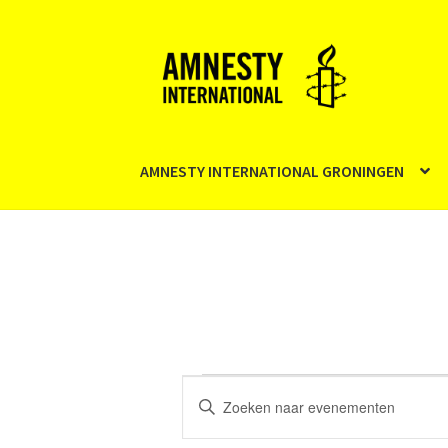
Ga
Ga
door
naar
naar
de
navigatie
inhoud
AMNESTY INTERNATIONAL GRONINGEN
Evenementen
E
V
v
u