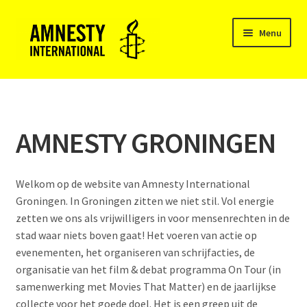
Ga
Ga
Menu
door
naar
naar
de
Subme
navigatie
inhoud
AMNESTY INTERNATIONAL GRONINGEN
uitvou
OVER AMNESTY
AMNESTY GRONINGEN
AMNESTY-BEWEGING IN NEDERLAND
Welkom op de website van Amnesty International
AMNESTY GRONINGEN
Groningen. In Groningen zitten we niet stil. Vol energie
zetten we ons als vrijwilligers in voor mensenrechten in de
Subme
ACTIEVOEREN
stad waar niets boven gaat! Het voeren van actie op
uitvou
evenementen, het organiseren van schrijfacties, de
Subme
ACTIVITEITEN
organisatie van het film & debat programma On Tour (in
uitvou
samenwerking met Movies That Matter) en de jaarlijkse
VRIJWILLIGERS
collecte voor het goede doel. Het is een greep uit de