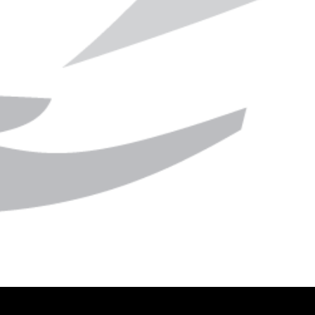
Oorlogsmisdaad
 de president
Booking.com, hoofdsponsor van
ogenaamde
Pride Amsterdam, op om te stoppen
Bij een Israëlische aanval
samenzweerders’
met het aanbieden van
2026 in Zuid-Libanon k
rkiezingen. Deze
accommodaties in illegale
Libanese journaliste Amal
ondwetshervorming
Israëlische nederzettingen in Bezet
om het leven en raakte
amentele rechten
Palestijns Gebied. Pride is een
cameravrouw Zeinab Fara
macht van
protest en draait om gelijke rechten
gewond. Deze directe aa
 Ortega. “Deze
voor iedereen. Dat de hoofdsponsor
burgers moet onderzoch
rming is een
van Pride Amsterdam bijdraagt
als oorlogsmisdaad. Dit z
steem te
aan de onderdrukking van
Amnesty International n
n de staat
Palestijnen, is daarmee niet te
onderzoek. De twee journ
t wie een
rijmen. Booking.com is […]
hadden dekking gezocht;
ensenrecht mag
daarvoor waren twee m
]
omgekomen […]