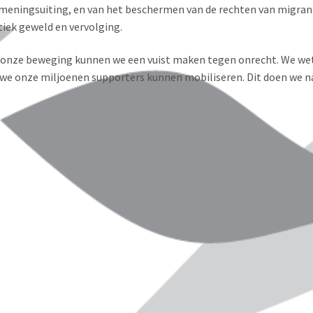
meningsuiting, en van het beschermen van de rechten van migrant
tiek geweld en vervolging.
onze beweging kunnen we een vuist maken tegen onrecht. We wet
we onze miljoenen supporters kunnen mobiliseren. Dit doen we name
agua
Booking.com Trotse Sponsor
Dodelijke Aanval Isra
itieke Rechten
Van De Illegale Bezetting
Libanese Journalist 
Worden Onderzocht 
Nicaragua wil de
Amnesty International roept