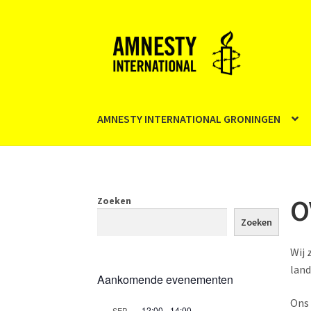
Ga
Ga
door
naar
naar
de
navigatie
inhoud
AMNESTY INTERNATIONAL GRONINGEN
O
Zoeken
Zoeken
Wij 
land
Aankomende evenementen
Ons 
12:00
-
14:00
SEP