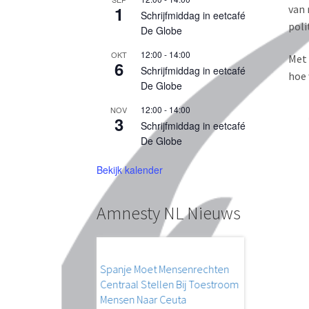
van 
1
Schrijfmiddag in eetcafé
poli
De Globe
12:00
-
14:00
OKT
Met 
6
Schrijfmiddag in eetcafé
hoe 
De Globe
12:00
-
14:00
NOV
3
Schrijfmiddag in eetcafé
De Globe
Bekijk kalender
Amnesty NL Nieuws
 Leiders Moeten
Spanje Moet Mensenrechten
Regering Nicar
eageren Op Situatie
Centraal Stellen Bij Toestroom
Ontmantelt Pol
Mensen Naar Ceuta
De regering van 