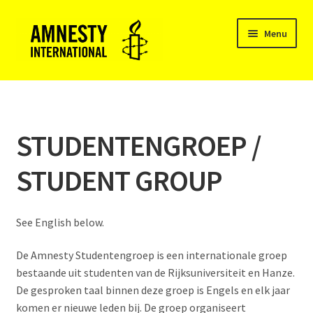
Ga
Ga
Menu
door
naar
naar
de
Subme
navigatie
inhoud
AMNESTY INTERNATIONAL GRONINGEN
uitvou
Subme
ACTIEVOEREN
uitvou
STUDENTENGROEP /
ACTIEGROEP
STUDENT GROUP
STADSGROEP
See English below.
STUDENTENGROEP / STUDENT GROUP
De Amnesty Studentengroep is een internationale groep
KERKENGROEP
bestaande uit studenten van de Rijksuniversiteit en Hanze.
De gesproken taal binnen deze groep is Engels en elk jaar
COLLECTANTEN
komen er nieuwe leden bij. De groep organiseert