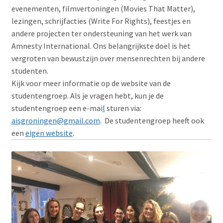
evenementen, filmvertoningen (Movies That Matter),
INDIVIDUEEL ACTIEVOEREN
lezingen, schrijfacties (Write For Rights), feestjes en
andere projecten ter ondersteuning van het werk van
Subme
ACTIVITEITEN
Amnesty International. Ons belangrijkste doel is het
uitvou
vergroten van bewustzijn over mensenrechten bij andere
studenten.
VRIJWILLIGERS
Kijk voor meer informatie op de website van de
studentengroep. Als je vragen hebt, kun je de
CONTACT
studentengroep een e-mai
l
sturen via:
aisgroningen@gmail.com
. De studentengroep heeft ook
een
eigen website
.