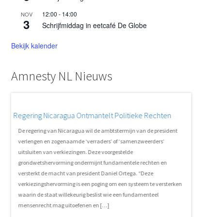
12:00
-
14:00
NOV
3
Schrijfmiddag in eetcafé De Globe
Bekijk kalender
Amnesty NL Nieuws
Regering Nicaragua Ontmantelt Politieke Rechten
Booking.
De regering van Nicaragua wil de ambtstermijn van de president
Amnesty 
uli
verlengen en zogenaamde ‘verraders’ of ‘samenzweerders’
Amsterda
uitsluiten van verkiezingen. Deze voorgestelde
accommoda
y
grondwetshervorming ondermijnt fundamentele rechten en
Palestijn
versterkt de macht van president Daniel Ortega. “Deze
voor ied
verkiezingshervorming is een poging om een systeem te versterken
aan de on
waarin de staat willekeurig beslist wie een fundamenteel
Booking.
mensenrecht mag uitoefenen en […]