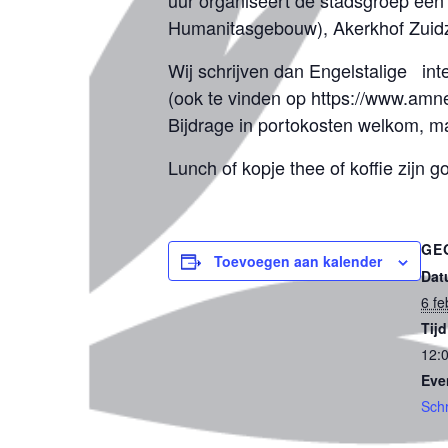
uur organiseert de stadsgroep een 
Humanitasgebouw), Akerkhof Zuidz
Wij schrijven dan Engelstalige int
(ook te vinden op https://www.amne
Bijdrage in portokosten welkom, maa
Lunch of kopje thee of koffie zijn g
GE
Toevoegen aan kalender
Dat
6 fe
Tijd
12:0
Eve
Schr