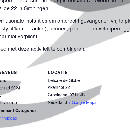
open inloop- schrijfmiddag in eetcafé De Globe (in het
ijde 22 in Groningen.
ernationale instanties om onterecht gevangenen vrij te p
sty.nl/kom-in-actie ), pennen, papier en enveloppen ligg
r niet verplicht.
oed met deze activiteit te combineren.
GEVENS
LOCATIE
um:
Eetcafe de Globe
Akerkhof 22
bruari 2024
Groningen
,
9711 JB
:
Nederland
+ Google Maps
0 - 14:00
nement Categorie:
ijfmiddag