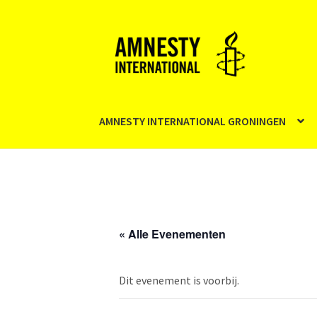
Ga
Ga
door
naar
naar
de
navigatie
inhoud
AMNESTY INTERNATIONAL GRONINGEN
« Alle Evenementen
Dit evenement is voorbij.