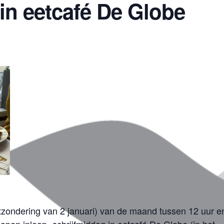
in eetcafé De Globe
tzondering van 2 januari) van de maand tussen 12 uur e